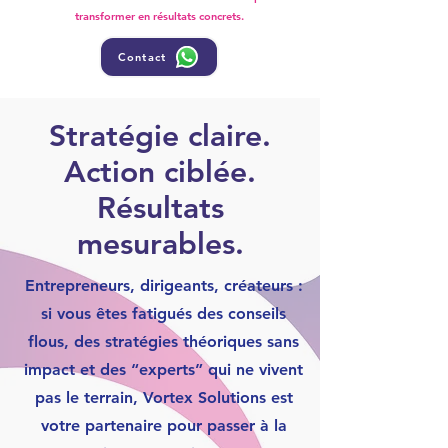
transformer en résultats concrets.
Contact
Stratégie claire.
Action ciblée.
Résultats
mesurables.
Entrepreneurs, dirigeants, créateurs :
si vous êtes fatigués des conseils
flous, des stratégies théoriques sans
impact et des “experts” qui ne vivent
pas le terrain, Vortex Solutions est
votre partenaire pour passer à la