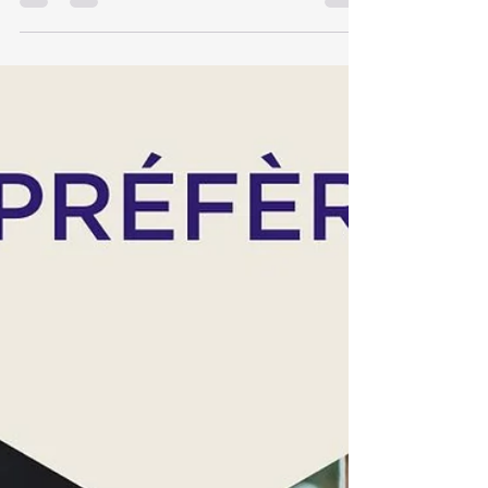
C'est quoi le Juste Prix?
Marge? Valeur? Volume ? Quel prix pour mon
produit? Souvent, on se demande la valeur de
ce que nous faisons/vendons, trop cher? Pas
assez...