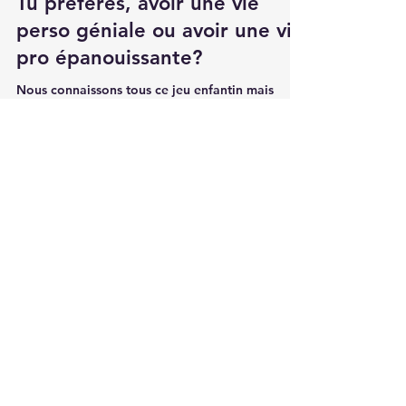
GREGORY TAPOL
15 janv. 2024
Tu préfères, avoir une vie
perso géniale ou avoir une vie
pro épanouissante?
Nous connaissons tous ce jeu enfantin mais
pourquoi continuer à jouer ? Je vois de plus en
plus de post où il faut faire un choix, vie...